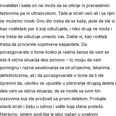
invaliditet i kada on ne može da se otkrije ni prenatalnim
testovima pa ni ultrazvukom. Tada je strah veći ali i sa njim
se možemo nositi. Ono što treba da se kaže, jeste da ste vi
kao roditeljski par ti koji odlučujete, i niko drugi ne može i
ne treba da odlučuje umesto vas. Dakle vi, kao roditelji
treba da procenite sopstvene kapacitete. Da
porazgovarate o tome koliko je realna šansa da vam se
ista ili slična situacija desi ponovo – tu mogu da vam
pomognu i razna savetovanja sa stručnjacima, lekarima,
defektolozima, ali i da porazgovarate o tome da li ste
spremni da, ukoliko se upustite u planiranje drugog deteta i
desi vam se slična situacija, da se nosite sa svim tim
izazovima koji ste proživeli sa prvim detetom. Probajte
staviti strah i želju u odnos i vidite koja stana preteže.
Naravno, sistem podrške je jako važan u ovakvim