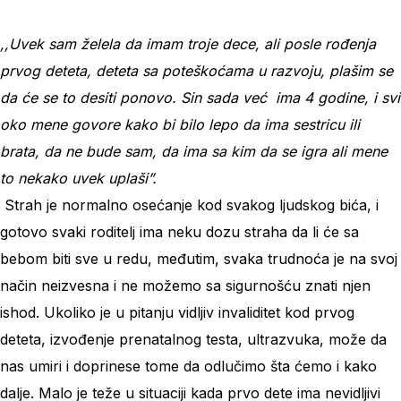
,,Uvek sam želela da imam troje dece, ali posle rođenja
prvog deteta, deteta sa poteškoćama u razvoju, plašim se
da će se to desiti ponovo. Sin sada već ima 4 godine, i svi
oko mene govore kako bi bilo lepo da ima sestricu ili
brata, da ne bude sam, da ima sa kim da se igra ali mene
to nekako uvek uplaši”.
Strah je normalno osećanje kod svakog ljudskog bića, i
gotovo svaki roditelj ima neku dozu straha da li će sa
bebom biti sve u redu, međutim, svaka trudnoća je na svoj
način neizvesna i ne možemo sa sigurnošću znati njen
ishod. Ukoliko je u pitanju vidljiv invaliditet kod prvog
deteta, izvođenje prenatalnog testa, ultrazvuka, može da
nas umiri i doprinese tome da odlučimo šta ćemo i kako
dalje. Malo je teže u situaciji kada prvo dete ima nevidljivi