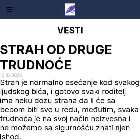
VESTI
STRAH OD DRUGE
TRUDNOĆE
10.02.2023.
Strah je normalno osećanje kod svakog
ljudskog bića, i gotovo svaki roditelj
ima neku dozu straha da li će sa
bebom biti sve u redu, međutim, svaka
trudnoća je na svoj način neizvesna i
ne možemo sa sigurnošću znati njen
ishod.