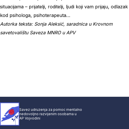
situacijama – prijatelji, roditelji, ljudi koji vam prijaju, odlazak
kod psihologa, psihoterapeuta…
Autorka teksta: Sonja Aleksić, saradnica u Krovnom
savetovalištu Saveza MNRO u APV
Savez udruzenja za pomoc mentalno
nedovoljno razvijenim osobama u
AP Vojvodini