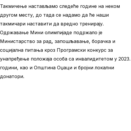
Такмичење настављамо следеће године на неком
другом месту, до тада се надамо да ће наши
такмичари наставити да вредно тренирају.
Одржавање Мини олимпијаде подржало је
Министарство за рад, запошљавање, борачка и
социјална питања кроз Програмски конкурс за
унапређење положаја особа са инвалидитетом у 2023.
години, као и Општина Оџаци и бројни локални
донатори.