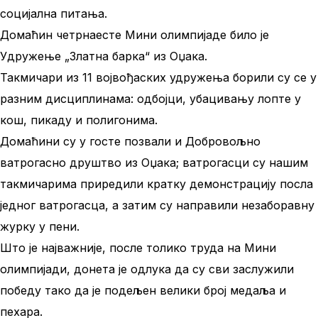
социјална питања.
Домаћин четрнаесте Мини олимпијаде било је
Удружење „Златна барка“ из Оџака.
Такмичари из 11 војвођаских удружења борили су се у
разним дисциплинама: одбојци, убацивању лопте у
кош, пикаду и полигонима.
Домаћини су у госте позвали и Добровољно
ватрогасно друштво из Оџака; ватрогасци су нашим
такмичарима приредили кратку демонстрацију посла
једног ватрогасца, а затим су направили незаборавну
журку у пени.
Што је најважније, после толико труда на Мини
олимпијади, донета је одлука да су сви заслужили
победу тако да је подељен велики број медаља и
пехара.